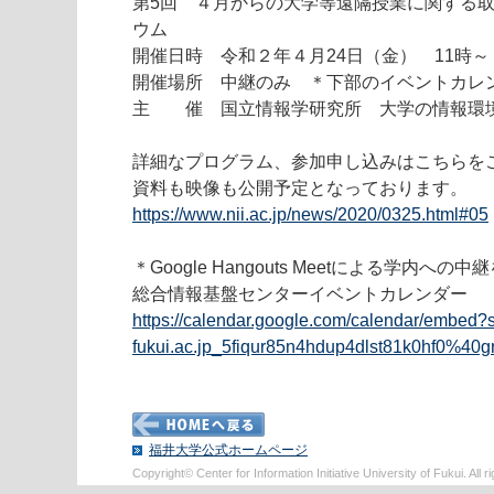
第5回 ４月からの大学等遠隔授業に関する
ウム
開催日時 令和２年４月24日（金） 11時～
開催場所 中継のみ ＊下部のイベントカレ
主 催 国立情報学研究所 大学の情報環
詳細なプログラム、参加申し込みはこちらを
資料も映像も公開予定となっております。
https://www.nii.ac.jp/news/2020/0325.html#05
＊Google Hangouts Meetによる学内への
総合情報基盤センターイベントカレンダー
https://calendar.google.com/calendar/embed?s
fukui.ac.jp_5fiqur85n4hdup4dlst81k0hf0%40
福井大学公式ホームページ
Copyright© Center for Information Initiative University of Fukui. All r