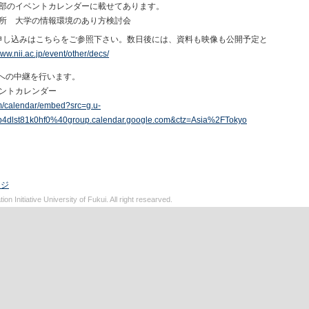
部のイベントカレンダーに載せてあります。
所 大学の情報環境のあり方検討会
申し込みはこちらをご参照下さい。数日後には、資料も映像も公開予定と
www.nii.ac.jp/event/other/decs/
学内への中継を行います。
ントカレンダー
om/calendar/embed?src=g.u-
up4dlst81k0hf0%40group.calendar.google.com&ctz=Asia%2FTokyo
ージ
on Initiative University of Fukui. All right researved.