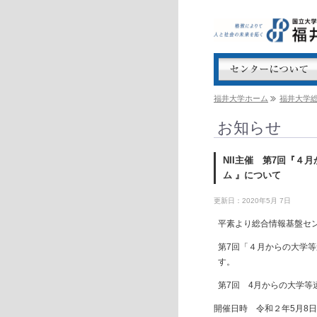
福井大学ホーム
福井大学
お知らせ
NII主催 第7回『
ム 』について
更新日：2020年5月 7日
平素より総合情報基盤セ
第7
回「４月からの大学等
す。
第7回 4月からの大学
開催日時 令和２年5月8日（