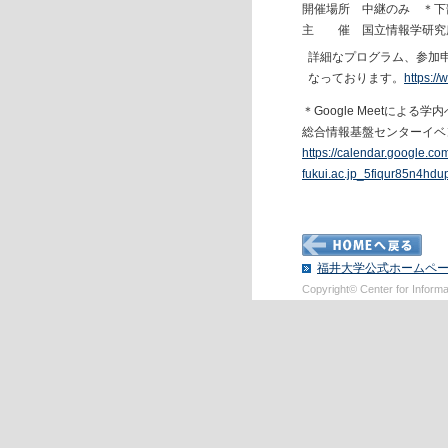
開催場所 中継のみ ＊下
主 催 国立情報学研究
詳細なプログラム、参加
なっております。
https://
＊Google Meetによる
総合情報基盤センターイベ
https://calendar.google.c
fukui.ac.jp_5fiqur85n4hd
福井大学公式ホームペ
Copyright© Center for Informati