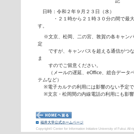
記
日時：令和２年９月２３日（水）
・２１時から２１時３０分の間で最大３
す。
※文京、松岡、二の宮、敦賀の各キャンパ
定
ですが、キャンパスを超える通信がつな
ま
すのでご留意ください。
（メールの遅延、eOffice、総合データ
テムなど）
※電子カルテの利用には影響のない予定で
※文京・松岡間の内線電話の利用にも影響
福井大学公式ホームページ
Copyright© Center for Information Initiative University of Fukui. All r