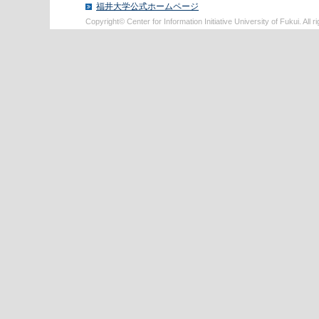
福井大学公式ホームページ
Copyright© Center for Information Initiative University of Fukui. All r