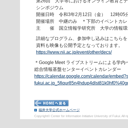
第26回 大学等におけるオンライン教育と
シンポジウム
開催日時 令和3年2月12日（金） 12時0
開催場所 中継のみ ＊下部のイベントカレ
主 催 国立情報学研究所 大学の情報環
詳細なプログラム、参加申し込みはこちらを
資料も映像も公開予定となっております。
https://www.nii.ac.jp/event/other/decs/
＊Google Meet ライブストリームによる
総合情報基盤センターイベントカレンダー
https://calendar.google.com/calendar/embed?s
fukui.ac.jp_5fiqur85n4hdup4dlst81k0hf0%40
福井大学公式ホームページ
Copyright© Center for Information Initiative University of Fukui. All r