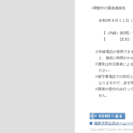
○閉館中の緊急連絡先
令和3年８月１１日（水）
【（内線）[松岡]：*
【 [文京]： 
※外線電話が使用できる
と、接続に時間がかか
※通常は外注業者による
ださい。
※留守番電話での対応と
なりますので，必ず所属
※障害の受付のみ行って
せん。
福井大学公式ホームペ
Copyright© Center for Informati