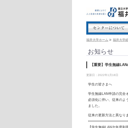
福井大学ホーム
福井大学
お知らせ
【重要】学生無線LA
更新日：2022年1月18日
学生の皆さまへ
学生無線LAN申請の完
必須化に伴い、従来のよ
ました。
従来の更新方法と異なり
===================
【学生無線LAN次年度利