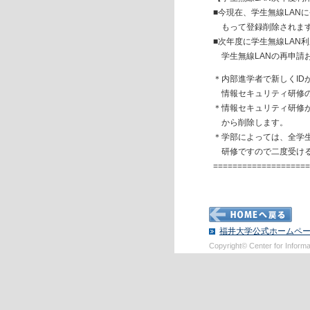
■今現在、学生無線LANに
もって登録削除されま
■次年度に学生無線LAN利
学生無線LANの再申請
＊内部進学者で新しくID
情報セキュリティ研修の
＊情報セキュリティ研修が
から削除します。
＊学部によっては、全学
研修ですので二度受ける
===================
福井大学公式ホームペ
Copyright© Center for Informati