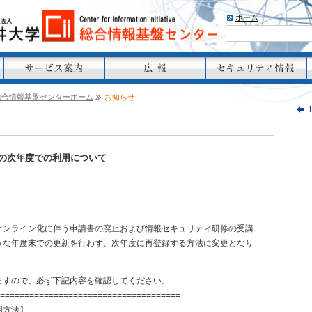
ホーム
総合情報基盤センターホーム
お知らせ
Nの次年度での利用について
全オンライン化に伴う申請書の廃止および情報セキュリティ研修の受講
うな年度末での更新を行わず、次年度に再登録する方法に変更となり
ますので、必ず下記内容を確認してください。
======================================
用方法】