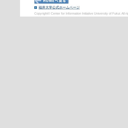
福井大学公式ホームページ
Copyright© Center for Information Initiative University of Fukui. All r