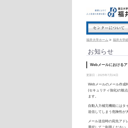
福井大学ホーム
福井大学
お知らせ
Webメールにおける
更新日：2025年7月24日
Webメールのメール作
(セキュリティ強化)の観
ます。
自動入力補完機能にはタ
送信してしまう危険性が
メール送信時の宛先アド
選択してご利用ください